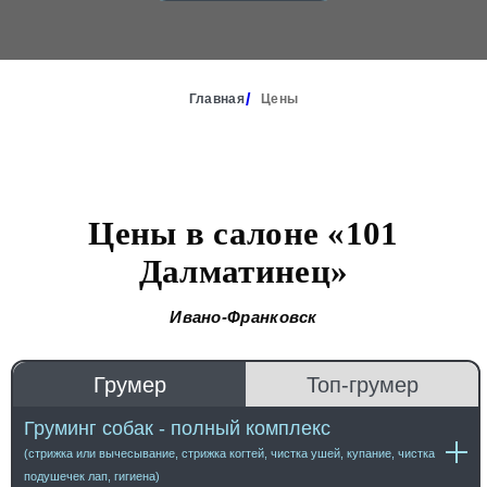
Главная
Цены
Цены в салоне «101
Далматинец»
Ивано-Франковск
Грумер
Топ-грумер
Груминг собак - полный комплекс
(стрижка или вычесывание, стрижка когтей, чистка ушей, купание, чистка
подушечек лап, гигиена)